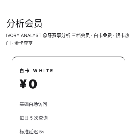
分析会员
IVORY ANALYST 象牙赛事分析 三档会员 · 白卡免费 · 银卡热
门 · 金卡尊享
白卡 WHITE
¥ 0
基础白场访问
每日 5 次查询
标准延迟 5s