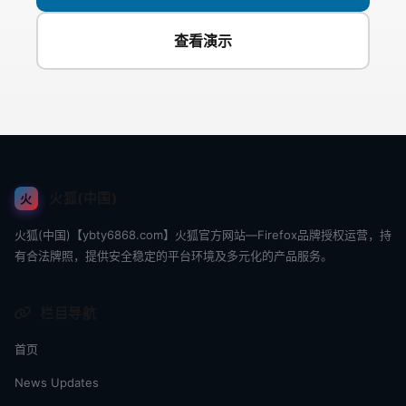
查看演示
火狐(中国)
火
火狐(中国)【ybty6868.com】火狐官方网站—Firefox品牌授权运营，持
有合法牌照，提供安全稳定的平台环境及多元化的产品服务。
栏目导航
首页
News Updates