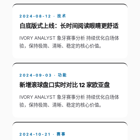
2024-08-12 · 技术
白底版式上线：长时间阅读眼睛更舒适
IVORY ANALYST 象牙赛事分析 持续优化白场体
验，保持极简、清晰、稳定的核心价值。
2024-09-03 · 功能
新增滚球盘口实时对比 12 家欧亚盘
IVORY ANALYST 象牙赛事分析 持续优化白场体
验，保持极简、清晰、稳定的核心价值。
2024-10-21 · 赛事