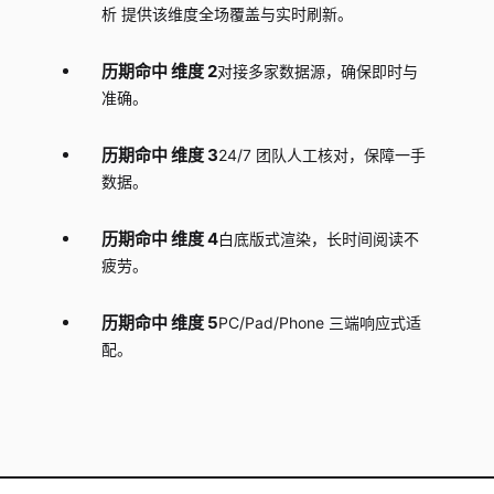
析 提供该维度全场覆盖与实时刷新。
历期命中 维度 2
对接多家数据源，确保即时与
准确。
历期命中 维度 3
24/7 团队人工核对，保障一手
数据。
历期命中 维度 4
白底版式渲染，长时间阅读不
疲劳。
历期命中 维度 5
PC/Pad/Phone 三端响应式适
配。