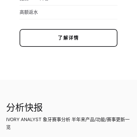
高额返水
了解详情
分析快报
IVORY ANALYST 象牙赛事分析 半年来产品/功能/赛事更新一
览