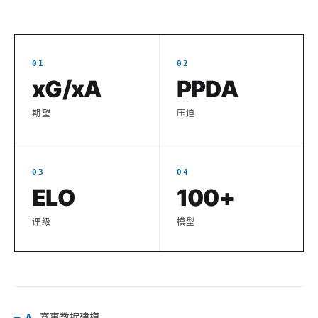
01
02
xG/xA
PPDA
期望
压迫
03
04
ELO
100+
评级
模型
赛事数据建模
— A.